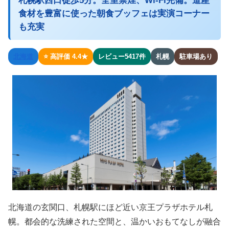
札幌駅西口徒歩5分。全室禁煙、Wi-Fi完備。道産
食材を豊富に使った朝食ブッフェは実演コーナー
も充実
北海道
⭐ 高評価 4.4★
レビュー5417件
札幌
駐車場あり
北海道の玄関口、札幌駅にほど近い京王プラザホテル札
幌。都会的な洗練された空間と、温かいおもてなしが融合