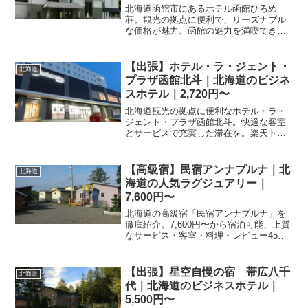
北海道函館市にあるホテル函館ひろめ
荘。観光の拠点に便利で、リーズナブル
な価格が魅力。函館の魅力を満喫できる
立地です。快適なご滞在をお約束しま
す。
【出張】ホテル・ラ・ジェント・
北海道
プラザ函館北斗｜北海道のビジネ
スホテル｜2,720円〜
北海道観光の拠点に便利なホテル・ラ・
ジェント・プラザ函館北斗。快適な客室
とサービスで充実した滞在を。楽天トラ
ベルで最新の料金・プランをチェックし
て、今すぐ予約しましょう。詳細は予約
ページへ。
【高級宿】民宿アンナプルナ｜北
北海道
海道の人気ラグジュアリー｜
7,600円〜
北海道の高級宿「民宿アンナプルナ」を
徹底紹介。7,600円〜から宿泊可能、上質
なサービス・客室・料理・レビュー45件
の評価をまとめました。記念日・接待・
贅沢な旅行におすすめ。
【出張】星空自慢の宿 帯広八千
北海道
代｜北海道のビジネスホテル｜
5,500円〜