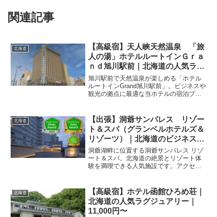
関連記事
【高級宿】天人峡天然温泉 「旅
北海道
人の湯」ホテルルートインＧｒａ
ｎｄ旭川駅前｜北海道の人気ラグ
ジュアリー｜6,175円〜
旭川駅前で天然温泉が楽しめる「ホテル
ルートインGrand旭川駅前」。ビジネスや
観光の拠点に最適な当ホテルの宿泊プラ
ンや最新情報は楽天トラベルで。快適な
空間と癒やしの湯で、北海道での滞在を
より充実したものにしませんか。
【出張】洞爺サンパレス リゾー
北海道
ト＆スパ（グランベルホテルズ＆
リゾーツ）｜北海道のビジネスホ
テル｜9,900円〜
洞爺湖畔に位置する洞爺サンパレス リゾ
ート＆スパ。北海道の絶景とリゾート体
験を満喫できる人気施設です。アクセス
やプランの詳細は楽天トラベルで今すぐ
チェックして、お得な宿泊予約をしまし
ょう。
【高級宿】ホテル函館ひろめ荘｜
北海道
北海道の人気ラグジュアリー｜
11,000円〜