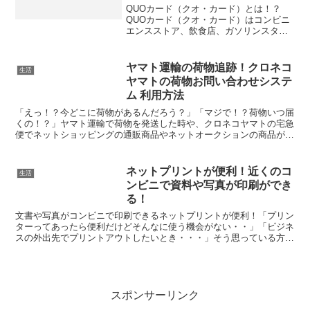
QUOカード（クオ・カード）とは！？
QUOカード（クオ・カード）はコンビニ
エンスストア、飲食店、ガソリンスタン
ド、ドラッグストア、書店などでご利用
いただける、全国共通の商品券（プリペ
イドカード）です。クオカードはSOSK
ヤマト運輸の荷物追跡！クロネコ
生活
株式会社の子会社で株...
ヤマトの荷物お問い合わせシステ
ム 利用方法
「えっ！？今どこに荷物があるんだろう？」「マジで！？荷物いつ届
くの！？」ヤマト運輸で荷物を発送した時や、クロネコヤマトの宅急
便でネットショッピングの通販商品やネットオークションの商品が送
られた時、いつ送られてくるか気になる時ってありませんか...
ネットプリントが便利！近くのコ
生活
ンビニで資料や写真が印刷ができ
る！
文書や写真がコンビニで印刷できるネットプリントが便利！「プリン
ターってあったら便利だけどそんなに使う機会がない・・」「ビジネ
スの外出先でプリントアウトしたいとき・・・」そう思っている方も
多いのではないでしょうか？購入しても、プリンターの置き...
スポンサーリンク