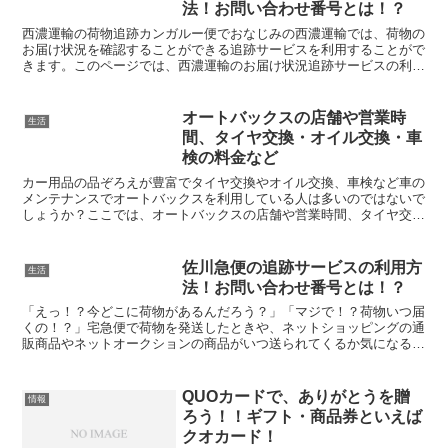
法！お問い合わせ番号とは！？
西濃運輸の荷物追跡カンガルー便でおなじみの西濃運輸では、荷物の
お届け状況を確認することができる追跡サービスを利用することがで
きます。このページでは、西濃運輸のお届け状況追跡サービスの利用
方法についてご案内いたします。実際のお問合せページのア...
オートバックスの店舗や営業時
生活
間、タイヤ交換・オイル交換・車
検の料金など
カー用品の品ぞろえが豊富でタイヤ交換やオイル交換、車検など車の
メンテナンスでオートバックスを利用している人は多いのではないで
しょうか？ここでは、オートバックスの店舗や営業時間、タイヤ交
換・オイル交換・車検の料金について調べてみました。お役に...
佐川急便の追跡サービスの利用方
生活
法！お問い合わせ番号とは！？
「えっ！？今どこに荷物があるんだろう？」「マジで！？荷物いつ届
くの！？」宅急便で荷物を発送したときや、ネットショッピングの通
販商品やネットオークションの商品がいつ送られてくるか気になると
きってありませんか？佐川急便では、現在の配送状況を確認...
QUOカードで、ありがとうを贈
情報
ろう！！ギフト・商品券といえば
クオカード！