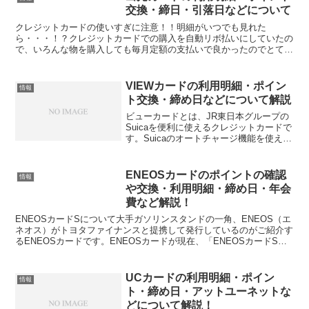
交換・締日・引落日などについて
クレジットカードの使いすぎに注意！！明細がいつでも見れた
ら・・・！？クレジットカードでの購入を自動リボ払いにしていたの
で、いろんな物を購入しても毎月定額の支払いで良かったのでとても
便利でした。しかし、ある時、利用可能額や利用残高は大体わかっ...
VIEWカードの利用明細・ポイン
情報
ト交換・締め日などについて解説
ビューカードとは、JR東日本グループの
Suicaを便利に使えるクレジットカードで
す。Suicaのオートチャージ機能を使え
ば、改札入出場時に自動でチャージされ
るから、Suicaの残額不足の心配がなくな
ります。さらに、オートチャージのご利
ENEOSカードのポイントの確認
情報
用やJ...
や交換・利用明細・締め日・年会
費など解説！
ENEOSカードSについて大手ガソリンスタンドの一角、ENEOS（エ
ネオス）がトヨタファイナンスと提携して発行しているのがご紹介す
るENEOSカードです。ENEOSカードが現在、「ENEOSカードS」
「ENEOSカードC」「ENEOSカード...
UCカードの利用明細・ポイン
情報
ト・締め日・アットユーネットな
どについて解説！