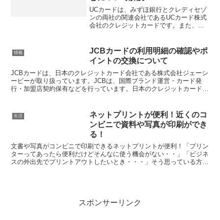
UCカードは、みずほ銀行とクレディセゾ
ンの両社の関連会社であるUCカード株式
会社のクレジットカードです。また、特
徴としては「永久不滅ポイント」が貯ま
るクレジットカードです。ポイントが、
最大３０倍も貯まるショッピングモール
JCBカードの利用明細の確認やポ
情報
「セゾンポイントモー...
イントの交換について
JCBカードは、日本のクレジットカード会社である株式会社ジェーシ
ービーが取り扱っています。JCBは、国際ブランド運営・カード発
行・加盟店契約保有などを行っています。日本のクレジットカードの
草分け的存在で、日本唯一の国際カードブランドで、世界...
ネットプリントが便利！近くのコ
生活
ンビニで資料や写真が印刷ができ
る！
文書や写真がコンビニで印刷できるネットプリントが便利！「プリン
ターってあったら便利だけどそんなに使う機会がない・・」「ビジネ
スの外出先でプリントアウトしたいとき・・・」そう思っている方も
多いのではないでしょうか？購入しても、プリンターの置き...
スポンサーリンク